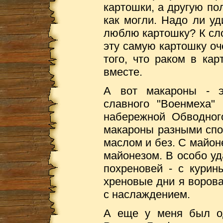
картошки, а другую по
как могли. Надо ли уд
люблю картошку? К сл
эту самую картошку оч
того, что раком в ка
вместе.
А вот макароны - эт
славного "Военмеха"
набережной Обводного
макароны разными спо
маслом и без. С майоне
майонезом. В особо уд
похреновей - с курин
хреновые дни я ворова
с наслаждением.
А еще у меня был од