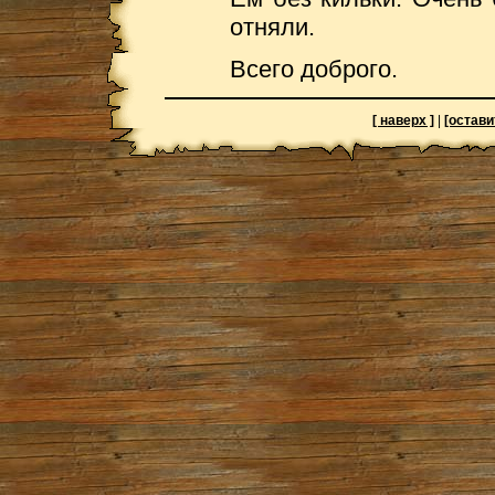
отняли.
Всего доброго.
[ наверх ]
|
[остави