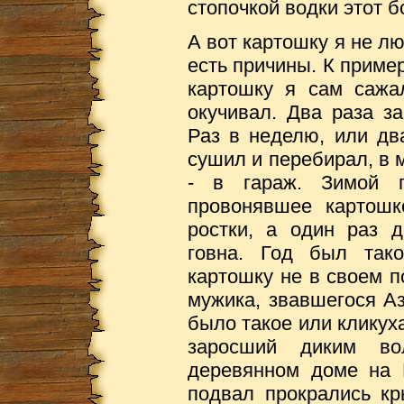
стопочкой водки этот 
А вот картошку я не л
есть причины. К пример
картошку я сам сажа
окучивал. Два раза з
Раз в неделю, или дв
сушил и перебирал, в 
- в гараж. Зимой 
провонявшее картошк
ростки, а один раз 
говна. Год был так
картошку не в своем п
мужика, звавшегося Аз
было такое или кликух
заросший диким в
деревянном доме на 
подвал прокрались к