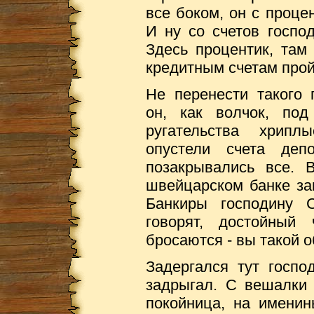
все боком, он с проце
И ну со счетов господ
Здесь процентик, там
кредитным счетам прой
Не перенести такого 
он, как волчок, под
ругательства хрипл
опустели счета деп
позакрывались все. 
швейцарском банке за
Банкиры господину 
говорят, достойны
бросаются - вы такой 
Задергался тут госпо
задрыгал. С вешалки 
покойница, на именин