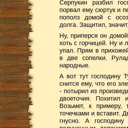
Серпукин разбил гос
порвал ему сюртук и п
пополз домой с осоз
долга. Защитил, значит
Ну, приперся он домой
хоть с горчицей. Ну и л
упал. Прям в прихожей
в две сопелки. Рула
народные.
А вот тут господину Т
снится ему, что его зл
- потырил из произвед
двоеточия. Похитил 
Возьмет, к примеру, 
точечками и вставит. Д
гнусно. А господину