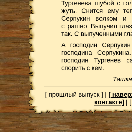
Тургенева шубой с гол
жуть. Снится ему теп
Серпукин волком и 
страшно. Выпучил глаз
так. С выпученными гл
А господин Серпукин
господина Серпукина
господин Тургенев 
спорить с кем.
Ташка
[ прошлый выпуск ] |
[ навер
контакте]
| 