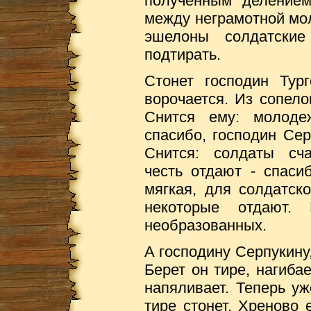
полученным делением
между неграмотной мол
эшелоны солдатские
подтирать.
Стонет господин Тур
ворочается. Из сопело
Снится ему: молоде
спасибо, господин Сер
Снится: солдаты сча
честь отдают - спаси
мягкая, для солдатск
некоторые отдают.
необразованных.
А господину Серпукину,
Берет он тире, нагиба
напяливает. Теперь уж
тире стонет. Хреново 