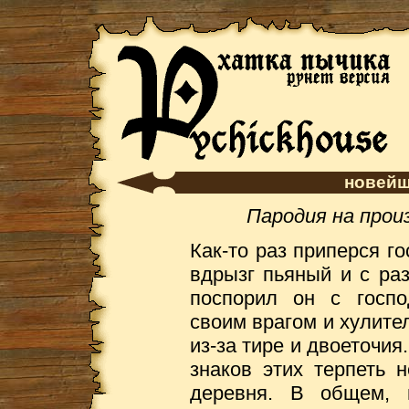
новейш
Пародия на прои
Как-то раз приперся г
вдрызг пьяный и с ра
поспорил он с госп
своим врагом и хулител
из-за тире и двоеточия
знаков этих терпеть 
деревня. В общем, п