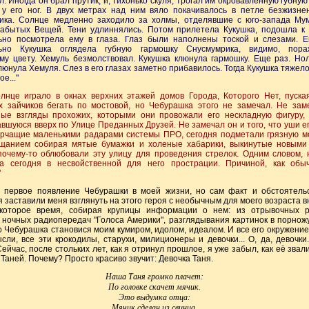
кал. Иногда он брал прутик, и, тихонько скуля, трогал им окровавленную губную
у его ног. В двух метрах над ним вяло покачивалось в петле безжизне
ика. Солнце медленно заходило за холмы, отделявшие с юго-запада Му
абытых Вещей. Тени удлиннялись. Потом прилетела Кукушка, подошла к
ьно посмотрела ему в глаза. Глаз были наполнены тоской и слезами. 
ьно Кукушка оглядела губную гармошку Снусмумрика, видимо, пор
му цвету. Хемуль безмолствовал. Кукушка клюнула гармошку. Еще раз. Нол
люнула Хемуля. Слез в его глазах заметно прибавилось. Тогда Кукушка тяжел
е..."
олнце играло в окнах верхних этажей домов Города, Которого Нет, пуска
х зайчиков бегать по мостовой, но Чебурашка этого не замечал. Не зам
ые взгляды прохожих, которыми они провожали его нескладную фигуру,
шуюся вверх по Улице Преданных Друзей. Не замечал он и того, что уши е
орчащие маленькими радарами системы ПРО, сегодня подметали грязную мо
щанием собирая мятые бумажки и холеные хабарики, выкинутые новыми 
почему-то облюбовали эту улицу для проведения стрелок. Одним словом, 
а сегодня в несвойственной для него прострации. Причиной, как обы
"
 первое появление Чебурашки в моей жизни, но сам факт и обстоятельс
 заставили меня взглянуть на этого героя с необычным для моего возраста 
которое время, собирая крупицы информации о нем: из отрывочных р
 ночных радиопередач "Голоса Америки", разглядывания картинок в порнож
о Чебурашка становися моим кумиром, идолом, идеалом. И все его окружени
сли, все эти крокодилы, старухи, милиционеры и девочки... О, да, девочки
Сейчас, после стольких лет, как я отринул прошлое, я уже забыл, как её звал
 Таней. Почему? Просто красиво звучит: Девочка Таня.
Наша Таня громко плачет:
По головке скачет мячик.
Это выдумка отца:
Мячик сделан из свинца.