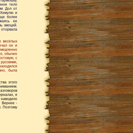
 гармошку,
нное тело
ми Дол от
 Хемулю и
Еще более
ажаясь ее
ь эмоций.
о оторвала
я весёлых
ечал он и
 медленно
го, обычно
стовую, с
русскими,
находился
чно, была
тва этого
вниманием.
азговоров
урналах, я
е наводило
. Вернее -
и. Поэтому