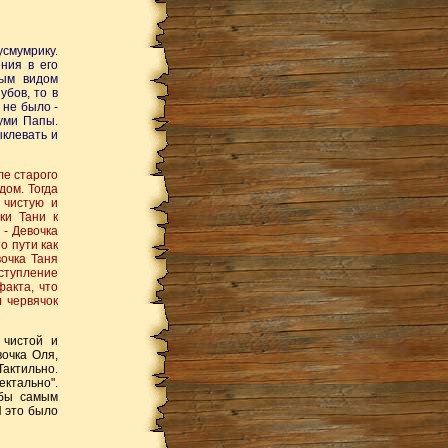
смумрику.
ния в его
ным видом
убов, то в
 не было -
уми Папы.
ыклевать и
ле старого
дом. Тогда
 чистую и
ки Тани к
 - Девочка
о пути как
вочка Таня
ыступление
факта, что
л червячок
 чистой и
вочка Оля,
Тактильно.
ектально".
 бы самым
 это было