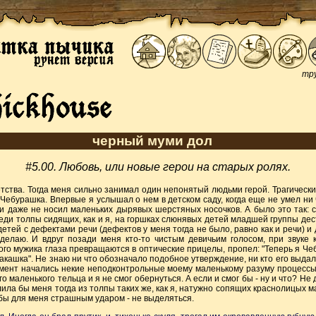
тру
черный муми дол
#5.00. Любовь, или новые герои на старых ролях.
тства. Тогда меня сильно занимал один непонятый людьми герой. Трагически
 Чебурашка. Впервые я услышал о нем в детском саду, когда еще не умел ни 
 и даже не носил маленьких дырявых шерстяных носочков. А было это так: 
еди толпы сидящих, как и я, на горшках слюнявых детей младшей группы дес
етей с дефектами речи (дефектов у меня тогда не было, равно как и речи) и 
делаю. И вдруг позади меня кто-то чистым девичьим голосом, при звуке 
го мужика глаза превращаются в оптические прицелы, пропел: "Теперь я Че
какашка". Не знаю ни что обозначало подобное утверждение, ни кто его выдал,
мент начались некие неподконтрольные моему маленькому разуму процессы
го маленького тельца и я не смог обернуться. А если и смог бы - ну и что? Не 
ила бы меня тогда из толпы таких же, как я, натужно сопящих краснолицых 
бы для меня страшным ударом - не выделяться.