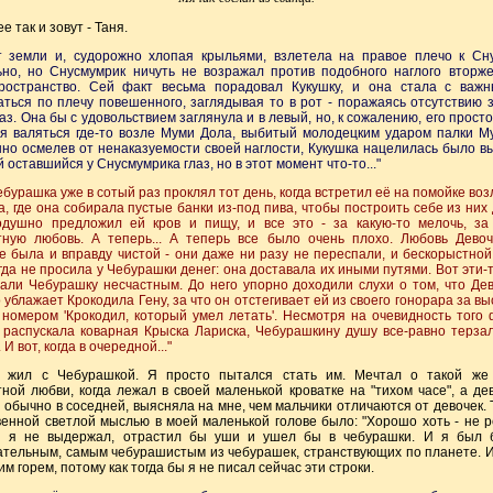
ее так и зовут - Таня.
 от земли и, судорожно хлопая крыльями, взлетела на правое плечо к Сну
ьно, но Снусмумрик ничуть не возражал против подобного наглого вторже
ространство. Сей факт весьма порадовал Кукушку, и она стала с важ
ться по плечу повешенного, заглядывая то в рот - поражаясь отсутствию з
аз. Она бы с удовольствием заглянула и в левый, но, к сожалению, его просто
ся валяться где-то возле Муми Дола, выбитый молодецким ударом палки М
о осмелев от ненаказуемости своей наглости, Кукушка нацелилась было в
 оставшийся у Снусмумрика глаз, но в этот момент что-то..."
 Чебурашка уже в сотый раз проклял тот день, когда встретил её на помойке воз
, где она собирала пустые банки из-под пива, чтобы построить себе из них 
одушно предложил ей кров и пищу, и все это - за какую-то мелочь, за
тную любовь. А теперь... А теперь все было очень плохо. Любовь Девоч
 была и вправду чистой - они даже ни разу не переспали, и бескорыстной
гда не просила у Чебурашки денег: она доставала их иными путями. Вот эти-т
али Чебурашку несчастным. До него упорно доходили слухи о том, что Де
 ублажает Крокодила Гену, за что он отстегивает ей из своего гонорара за в
 номером 'Крокодил, который умел летать'. Несмотря на очевидность того 
 распускала коварная Крыска Лариска, Чебурашкину душу все-равно терза
И вот, когда в очередной..."
 жил с Чебурашкой. Я просто пытался стать им. Мечтал о такой же
ной любви, когда лежал в своей маленькой кроватке на "тихом часе", а де
обычно в соседней, выясняла на мне, чем мальчики отличаются от девочек. 
енной светлой мыслью в моей маленькой голове было: "Хорошо хоть - не р
 я не выдержал, отрастил бы уши и ушел бы в чебурашки. И я был
ательным, самым чебурашистым из чебурашек, странствующих по планете. И
м горем, потому как тогда бы я не писал сейчас эти строки.