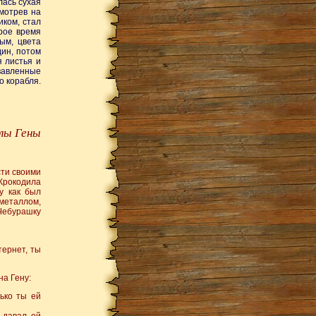
лась сухая
смотрев на
иком, стал
рое время
ым, цвета
дин, потом
я листья и
вавленные
о корабля.
илы Гены
сти своими
 Крокодила
у как был
 металлом,
 Чебурашку
тернет, ты
на Гену:
лько ты ей
 давал ей