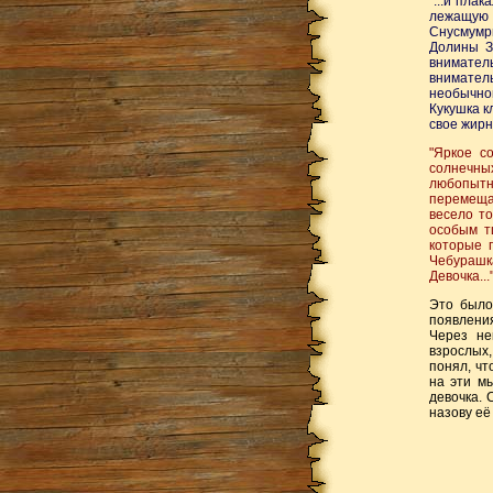
"...и пла
лежащую 
Снусмумр
Долины З
внимател
внимател
необычно
Кукушка к
свое жирно
"Яркое с
солнечны
любопытн
перемещав
весело т
особым т
которые 
Чебурашк
Девочка...
Это было
появления
Через не
взрослых,
понял, чт
на эти мы
девочка. 
назову её