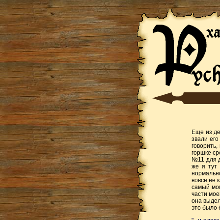
Еще из де
звали его
говорить,
горшке ср
№11 для д
же я тут 
нормально
вовсе не 
самый мо
части мое
она выдел
это было 