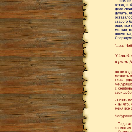
"...с сил
ветка, и 
дело свои
думать, 
оставало
старого б
еще, все 
мелкие в
лохмотья,
Сверкнула.
"...раз Ч
'Сиводн
в рот. 
он не выд
мохнатыми
Гены, уд
Чебурашка
с сейфовы
свои добр
- Опять п
- Ты что,
меня все 
Чебурашка
- Тогда э
заплатил 
- О ком 