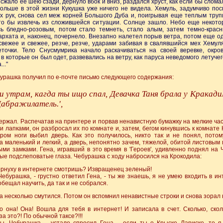
ой сжало её шею сзади, дернуло вбок и вниз, раздался хруст, как если бы слома
больше в этой жизни Кукушка уже ничего не видела. Хемуль, задумчиво по
х рук, снова сел меж корней Большого Дуба и, поигрывая еще теплым труп
что бы извлечь из сложившейся ситуации. Солнце зашло. Небо еще некото
сь бледно-розовым, потом стало темнеть, стало алым, затем темно-красн
архата и, наконец, почернело. Внезапно налетел порыв ветра, потом еще о
свежее и свежее, резче, резче, ударами забивая в свалявшийся мех Хемул
еточки. Тело Снусмумрика начало раскачиваться на своей веревке, окро
 в которые он был одет, развевались на ветру, как паруса неведомого летучег
.."
ебурашка получил по е-почте письмо следующего содержания:
и утрам, кагда ты ищо спал, Девачка Таня брала у Кракад
Дабражилатель.',
ержал. Распечатав на принтере и порвав ненавистную бумажку на мелкие ча
 лапками, он разбросал их по комнате и, затем, бегом кинувшись к комнате
аром ноги выбил дверь. Как это получилось, никто так и не понял, потом
 маленький и легкий, а дверь, непонятно зачем, тяжелой, обитой листовым
ми замками. Гена, игравший в это время в 'Героев', удивленно поднял на
ые подслеповатые глаза. Чебурашка с ходу набросился на Крокодила:
орнуху в интернете смотришь? Извращенец зеленый!
 Чебурашка, - грустно ответил Гена, - ты же знаешь, я не умею входить в ин
обещал научить, да так и не собрался.
 несколько смутился. Потом он вспомнил ненавистные строки и снова зорал 
то она! Она! Вошла для тебя в интернет! И записала в счет. Сколько, ско
за это?! По обычной таксе?!!!
ты, Чебурашка, - устало спросил Гена, - если ты о Крыске Лариске, то я