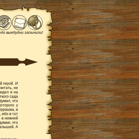
до выебудни запычили!
й герой. И
читать, не
сидел я на
ткого сада
думал, что
которого у
бурашка, и
 ибо в тот
 в нижней
думаю, что
малышей. А