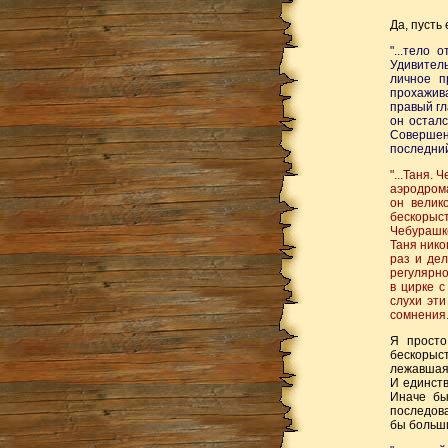
Да, пусть 
"...тело
Удивител
личное п
прохажива
правый гл
он остал
Совершенн
последний
"...Таня.
аэродрома
он велик
бескорыс
Чебурашке
Таня нико
раз и дел
регулярно
в цирке с
слухи эти
сомнения. 
Я просто
бескорыст
лежавшая 
И единств
Иначе бы
последов
бы больши