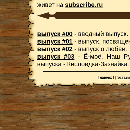
живет на
subscribe.ru
выпуск #00
- вводный выпуск.
выпуск #01
- выпуск, посвяще
выпуск #02
- выпуск о любви.
выпуск #03
- Ё-моё, Наш Ру
выпуска - Кислоедка-Зазнайка.
[ наверх ]
|
[остави