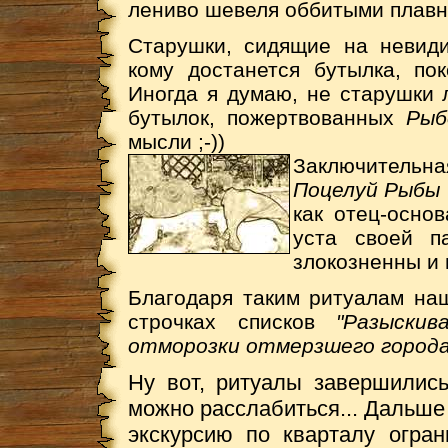
лениво шевеля оббитыми плавни
Старушки, сидящие на невиди
кому достанется бутылка, п
Иногда я думаю, не старушки 
бутылок, пожертвованных
Рыб
мысли ;-))
Заключитель
Поцелуй Рыбы
как отец-осно
уста своей п
злокозненны и 
Благодаря таким ритуалам наш
строчках списков
"Разыскив
отморозки отмерзшего город
Ну вот, ритуалы завершились
можно расслабиться... Дальш
экскурсию по кварталу огра