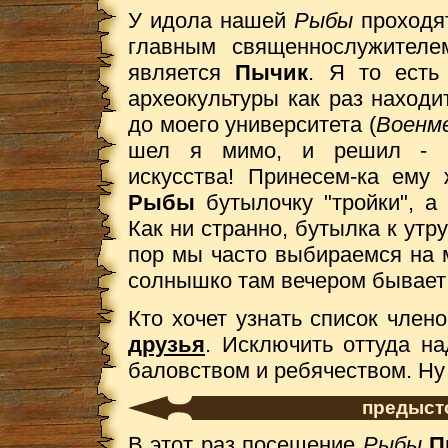
У идола нашей
Рыбы
проходя
главным священнослужителе
является
Пычик
. Я то есть
археокультуры как раз находит
до моего университета (
Военм
шел я мимо, и решил - бо
искусства! Принесем-ка ему 
Рыбы
бутылочку "тройки", 
Как ни странно, бутылка к утру
пор мы часто выбираемся на
солнышко там вечером бывает 
Кто хочет узнать список член
друзья
. Исключить оттуда н
баловством и ребячеством. Ну и
предыст
В этот раз посещение
Рыбы
П