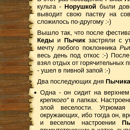
культа -
Норушкой
были дов
выводит свою паству на сов
сложилось по-другому :-)
Вышло так, что после фестив
Кеды
и
Пычик
застряли с у
мечту любого поклонника
Ры
весь день под откос :-) Посл
взял отдых от горячительных п
- ушел в пивной запой :-)
Два последующих дня
Пычик
Одна - он сидит на верхнем
крепкого"
в лапках. Настроен
злой веселости. Угрюмая
окружающих, ибо тогда он, вр
и веселом настроении
П