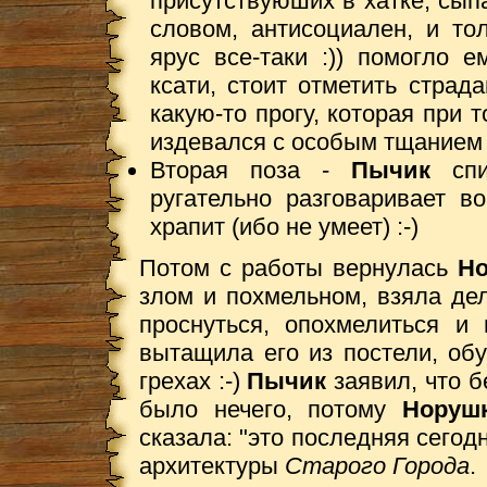
присутствуюших в хатке, сы
словом, антисоциален, и то
ярус все-таки :)) помогло 
ксати, стоит отметить страд
какую-то прогу, которая при 
издевался с особым тщанием :
Вторая поза -
Пычик
сп
ругательно разговаривает во
храпит (ибо не умеет) :-)
Потом с работы вернулась
Но
злом и похмельном, взяла дел
проснуться, опохмелиться и
вытащила его из постели, об
грехах :-)
Пычик
заявил, что 
было нечего, потому
Норуш
сказала: "это последняя сегод
архитектуры
Старого Города
.