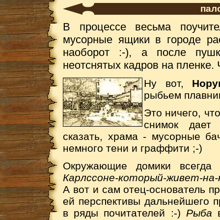
пал
В процессе весьма поучит
мусорные ящики в городе ра
наоборот :-), а после пуш
неотснятых кадров на пленке. 
Ну вот,
Нор
рыбьем плавник
Это ничего, чт
снимок дает 
сказать, храма - мусорные ба
немного тени и граффити ;-)
Окружающие домики всегда
Карлссоне-который-живет-на
А вот и сам отец-основатель п
ей перспективы дальнейшего 
в ряды почитателей :-)
Рыба